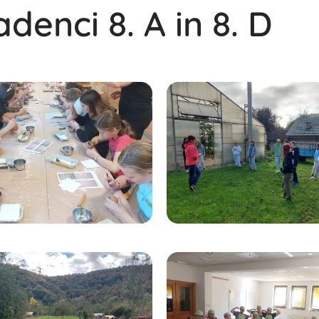
enci 8. A in 8. D