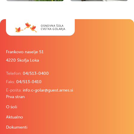
Frankovo naselje 51
4220 Škofja Loka
Telefon:
04/513-0400
Faks:
04/513-0410
E-pošta:
info.c-golar@guest.arnes.si
Prva stran
O šoli
Aktualno
Dokumenti