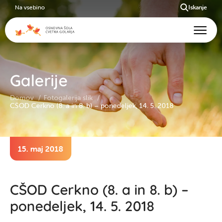
Na vsebino
Iskanje
Galerije
Domov
Fotogalerija slik
CŠOD Cerkno (8. a in 8. b) – ponedeljek, 14. 5. 2018
15. maj 2018
CŠOD Cerkno (8. a in 8. b) –
ponedeljek, 14. 5. 2018