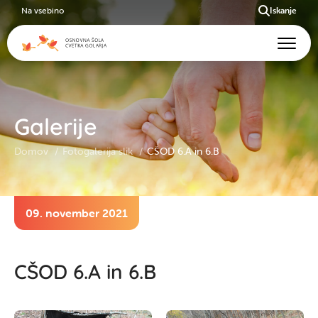
Na vsebino
Iskanje
Galerije
Domov
Fotogalerija slik
CŠOD 6.A in 6.B
09. november 2021
CŠOD 6.A in 6.B