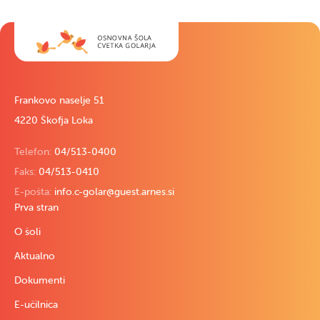
Frankovo naselje 51
4220 Škofja Loka
Telefon:
04/513-0400
Faks:
04/513-0410
E-pošta:
info.c-golar@guest.arnes.si
Prva stran
O šoli
Aktualno
Dokumenti
E-učilnica