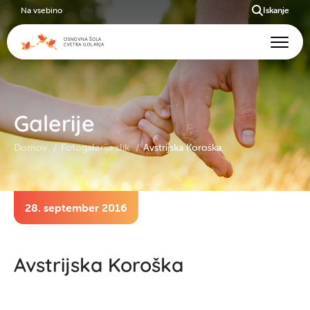
Na vsebino
Iskanje
Galerije
Domov
Fotogalerija slik
Avstrijska Koroška
28. september 2016
Avstrijska Koroška