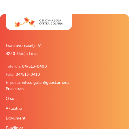
Frankovo naselje 51
4220 Škofja Loka
Telefon:
04/513-0400
Faks:
04/513-0410
E-pošta:
info.c-golar@guest.arnes.si
Prva stran
O šoli
Aktualno
Dokumenti
E-učilnica