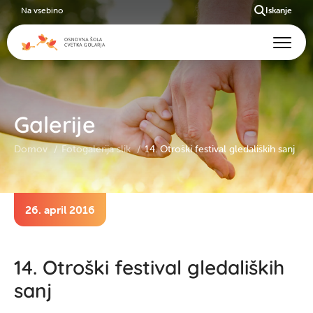
Na vsebino
Iskanje
Galerije
Domov
Fotogalerija slik
14. Otroški festival gledaliških sanj
26. april 2016
14. Otroški festival gledaliških
sanj