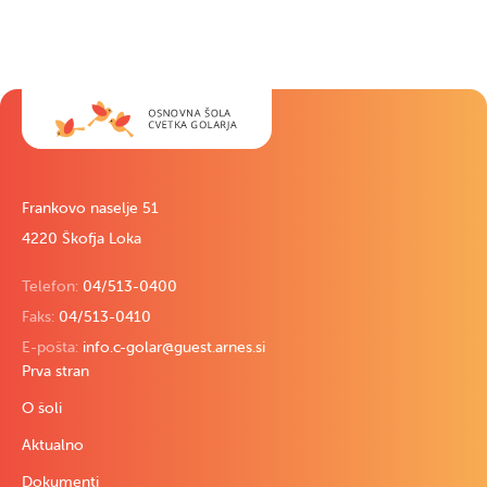
Frankovo naselje 51
4220 Škofja Loka
Telefon:
04/513-0400
Faks:
04/513-0410
E-pošta:
info.c-golar@guest.arnes.si
Prva stran
O šoli
Aktualno
Dokumenti