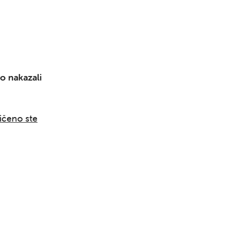
Išči
o nakazali
ičeno ste