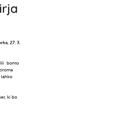
irja
rka, 27. 3.
odili bomo
ziroma
 lahko
er, ki bo