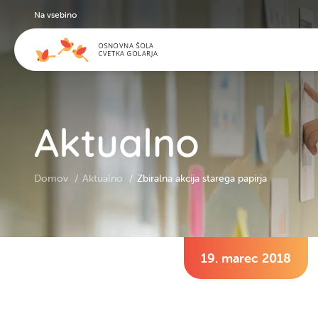
Na vsebino
Aktualno
Domov
Aktualno
Zbiralna akcija starega papirja
19. marec 2018