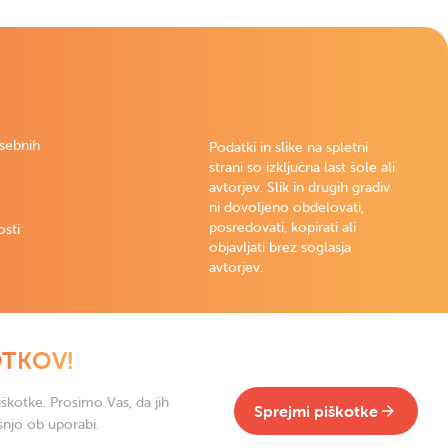
osebnih
Podatki in slike na spletni
strani so izključna last šole ali
avtorjev. Slik in drugih gradiv
ni dovoljeno obdelovati,
posredovati, kopirati ali
osti
objavljati brez soglasja
avtorjev.
OTKOV!
škotke. Prosimo Vas, da jih
Sprejmi piškotke
šnjo ob uporabi.