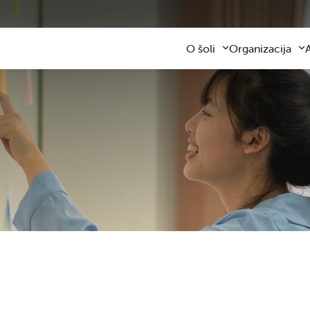
O šoli
Organizacija
Predstavitev šole
Obvezni program
Kontaktni podatki
Razširjeni progra
Z
Zaposleni
Sodelovanje s star
F
Organizacija dela
Šolski prevozi
V
Varna šolska pot
Šolska prehrana
Knjižnica
Plačilo storitev
Katalog informacij javnega z
Osnovnošolsko iz
Koristne informacije
Publikacija
Oddaja prostorov
Svetovalna služba
Zobna ambulanta
Šolski sklad
Tekmovanja