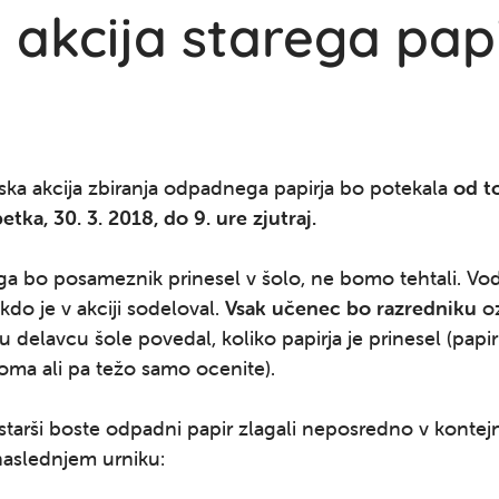
 akcija starega pap
ka akcija zbiranja odpadnega papirja bo potekala
od to
etka, 30. 3. 2018, do 9. ure zjutraj.
i ga bo posameznik prinesel v šolo, ne bomo tehtali. V
kdo je v akciji sodeloval.
Vsak učenec
bo razredniku
o
delavcu šole povedal, koliko papirja je prinesel (papir
oma ali pa težo samo ocenite).
starši boste odpadni papir zlagali neposredno v kontejn
naslednjem urniku: