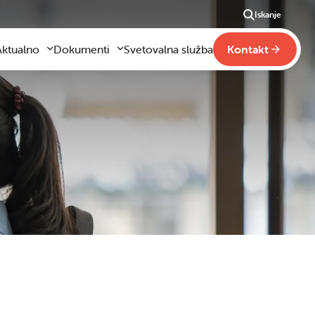
Iskanje
Aktualno
Dokumenti
Svetovalna služba
Kontakt
Aktualno
Obrazci za vloge
m
godilo se je
Pravilniki šole
ši
otogalerija slik
Drugi pravilniki
ideo vsebine
načaja
obraževanje na domu