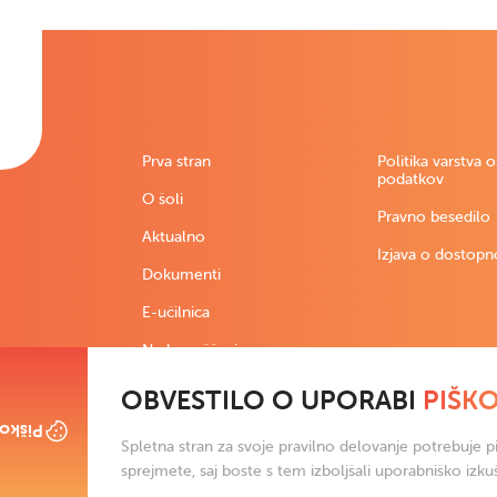
Prva stran
Politika varstva 
podatkov
O šoli
Pravno besedilo
Aktualno
Izjava o dostopn
Dokumenti
E-učilnica
Nadomeščanja
OBVESTILO O UPORABI
PIŠK
škotki
Spletna stran za svoje pravilno delovanje potrebuje pi
sprejmete, saj boste s tem izboljšali uporabniško izku