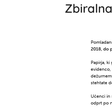
Zbiralna
Pomladans
2018, do p
Papirja, k
evidenco, 
dežurnemu 
stehtate d
Učenci in 
odprt po 