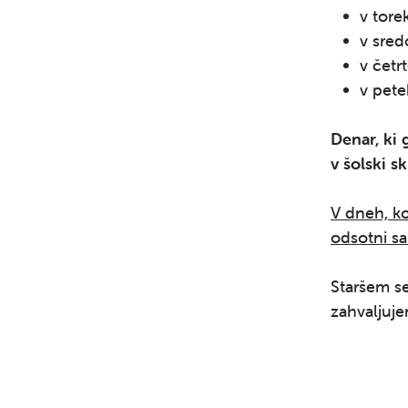
v tore
v sred
v četr
v pete
Denar, ki
v šolski sk
V dneh, k
odsotni sa
Staršem s
zahvaljuj