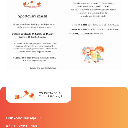
Frankovo naselje 51
4220 Škofja Loka