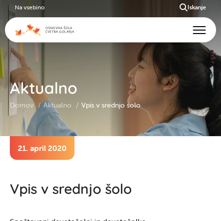
Na vsebino
Iskanje
Aktualno
Domov
Aktualno
Vpis v srednjo šolo
21. april 2020
Vpis v srednjo šolo