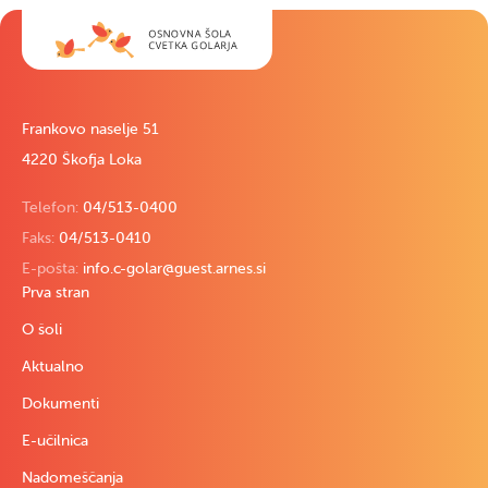
Frankovo naselje 51
4220 Škofja Loka
Telefon:
04/513-0400
Faks:
04/513-0410
E-pošta:
info.c-golar@guest.arnes.si
Prva stran
O šoli
Aktualno
Dokumenti
E-učilnica
Nadomeščanja