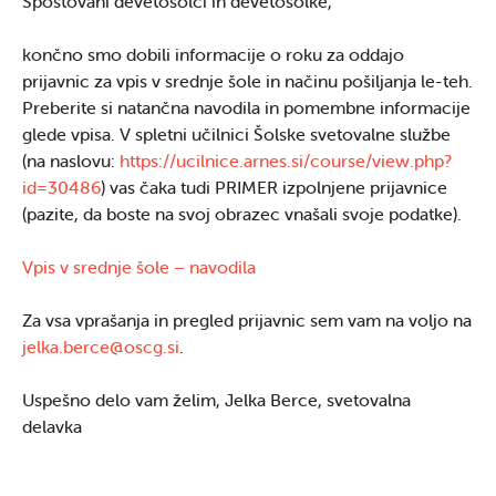
Spoštovani devetošolci in devetošolke,
končno smo dobili informacije o roku za oddajo
prijavnic za vpis v srednje šole in načinu pošiljanja le-teh.
Preberite si natančna navodila in pomembne informacije
glede vpisa. V spletni učilnici Šolske svetovalne službe
(na naslovu:
https://ucilnice.arnes.si/course/view.php?
id=30486
) vas čaka tudi PRIMER izpolnjene prijavnice
(pazite, da boste na svoj obrazec vnašali svoje podatke).
Vpis v srednje šole – navodila
Za vsa vprašanja in pregled prijavnic sem vam na voljo na
jelka.berce@oscg.si
.
Uspešno delo vam želim, Jelka Berce, svetovalna
delavka