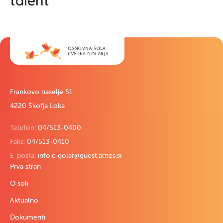
Frankovo naselje 51
4220 Škofja Loka
Telefon:
04/513-0400
Faks:
04/513-0410
E-pošta:
info.c-golar@guest.arnes.si
Prva stran
O šoli
Aktualno
Dokumenti