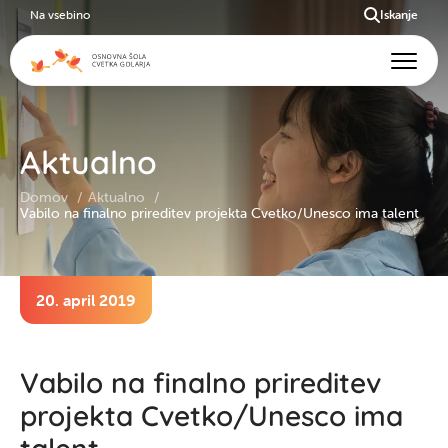
Na vsebino
Iskanje
Aktualno
Domov
Aktualno
Vabilo na finalno prireditev projekta Cvetko/Unesco ima talent
20. april 2019
Vabilo na finalno prireditev
projekta Cvetko/Unesco ima
talent