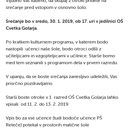
Vljudno Vas vabimo, da skupaj z otroki pridete na
srečanje pred vstopom v osnovno šolo.
Srečanje bo v sredo, 30. 1. 2019, ob 17. uri v jedilnici OŠ
Cvetka Golarja.
Po kratkem kulturnem programu, v katerem bodo
nastopili učenci naše šole, bodo otroci odšli z
učiteljicami in vzgojiteljicami v učilnice. Starše bomo
med tem seznanili s programom dela v prvem razredu.
V upanju, da se boste srečanja zanesljivo udeležili, Vas
prisrčno pozdravljamo.
Starši boste otroke v 1. razred OŠ Cvetka Golarja lahko
vpisali od 11. 2. do 13. 2. 2019.
Vpis bo za vse učence (tudi bodoče učence PŠ
Reteče) potekal v prostorih matične šole