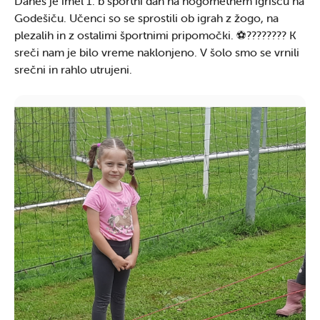
Danes je imel 1. b športni dan na nogometnem igrišču na
Godešiču. Učenci so se sprostili ob igrah z žogo, na
plezalih in z ostalimi športnimi pripomočki. ⚽️???????? K
sreči nam je bilo vreme naklonjeno. V šolo smo se vrnili
srečni in rahlo utrujeni.