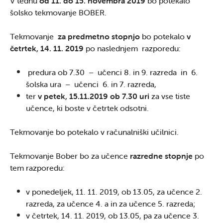
V tednu
od 11. do 15. novembra 2019
bo potekalo
šolsko tekmovanje BOBER.
Tekmovanje
za predmetno stopnjo
bo potekalo
v
četrtek, 14. 11. 2019
po naslednjem razporedu:
predura ob 7.30 – učenci 8. in 9. razreda in 6.
šolska ura – učenci 6. in 7. razreda,
ter
v petek, 15.11.2019 ob 7.30 uri
za vse tiste
učence, ki boste v četrtek odsotni.
Tekmovanje bo potekalo v računalniški učilnici.
Tekmovanje Bober bo za učence
razredne stopnje
po
tem razporedu:
v ponedeljek, 11. 11. 2019, ob 13.05, za učence 2.
razreda, za učence 4. a in za učence 5. razreda;
v četrtek, 14. 11. 2019, ob 13.05, pa za učence 3.