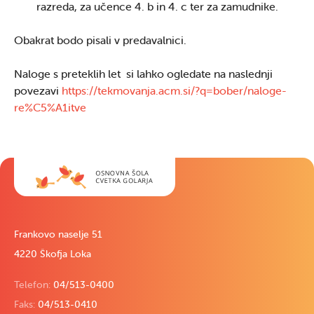
razreda, za učence 4. b in 4. c ter za zamudnike.
Obakrat bodo pisali v predavalnici.
Naloge s preteklih let si lahko ogledate na naslednji
povezavi
https://tekmovanja.acm.si/?q=bober/naloge-
re%C5%A1itve
Frankovo naselje 51
4220 Škofja Loka
Telefon:
04/513-0400
Faks:
04/513-0410