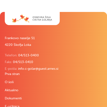
Frankovo naselje 51
4220 Škofja Loka
Telefon:
04/513-0400
Faks:
04/513-0410
E-pošta:
info.c-golar@guest.arnes.si
Prva stran
O šoli
Aktualno
Dokumenti
E-učilnica