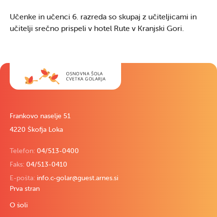
Učenke in učenci 6. razreda so skupaj z učiteljicami in
učitelji srečno prispeli v hotel Rute v Kranjski Gori.
Frankovo naselje 51
4220 Škofja Loka
Telefon:
04/513-0400
Faks:
04/513-0410
E-pošta:
info.c-golar@guest.arnes.si
Prva stran
O šoli