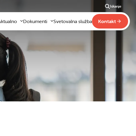
Iskanje
Aktualno
Dokumenti
Svetovalna služba
Kontakt
Aktualno
Obrazci za vloge
m
godilo se je
Pravilniki šole
ši
otogalerija slik
Drugi pravilniki
ideo vsebine
načaja
obraževanje na domu