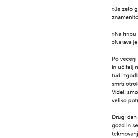
»Je zelo g
znamenitos
»Na hribu 
»Narava je
Po večerji
in učitelj
tudi zgodb
smrti otro
Videli smo 
veliko pot
Drugi dan 
gozd in se
tekmovanja