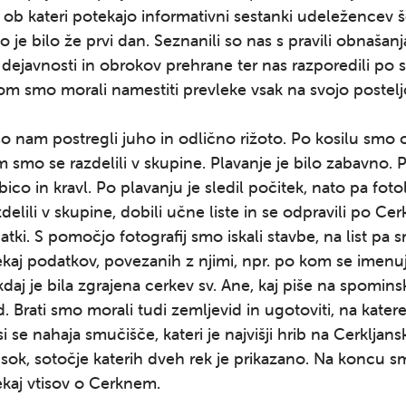
 ob kateri potekajo informativni sestanki udeležencev š
ko je bilo že prvi dan. Seznanili so nas s pravili obnašan
dejavnosti in obrokov prehrane ter nas razporedili po 
om smo morali namestiti prevleke vsak na svojo postelj
so nam postregli juho in odlično rižoto. Po kosilu smo o
 smo se razdelili v skupine. Plavanje je bilo zabavno. 
bico in kravl. Po plavanju je sledil počitek, nato pa foto
delili v skupine, dobili učne liste in se odpravili po C
atki. S pomočjo fotografij smo iskali stavbe, na list pa 
ekaj podatkov, povezanih z njimi, npr. po kom se imen
 kdaj je bila zgrajena cerkev sv. Ane, kaj piše na spomins
d. Brati smo morali tudi zemljevid in ugotoviti, na kater
si se nahaja smučišče, kateri je najvišji hrib na Cerkljan
visok, sotočje katerih dveh rek je prikazano. Na koncu 
ekaj vtisov o Cerknem.