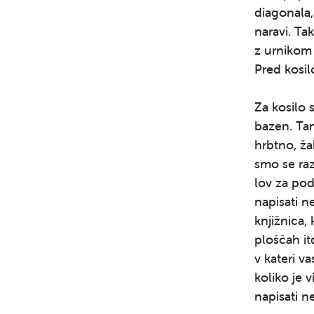
diagonala,
naravi. Ta
z urnikom 
Pred kosil
Za kosilo 
bazen. Tam
hrbtno, ža
smo se raz
lov za pod
napisati n
knjižnica,
ploščah it
v kateri va
koliko je 
napisati n