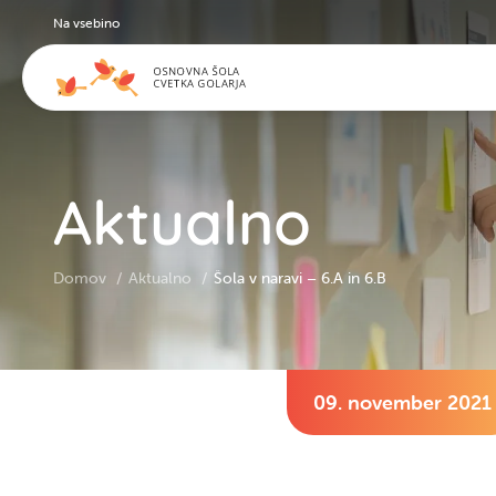
Na vsebino
Aktualno
Domov
Aktualno
Šola v naravi – 6.A in 6.B
09. november 2021