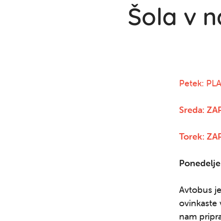
Šola v n
Petek: PL
Sreda: Z
Torek: Z
Ponedelj
Avtobus je
ovinkaste 
nam pripra