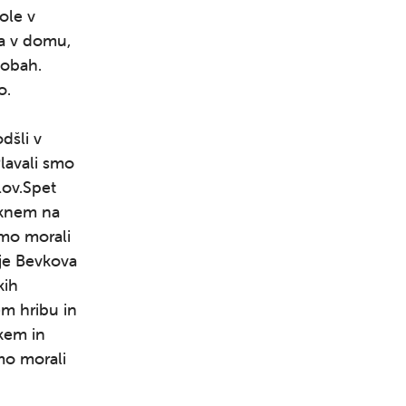
ole v
ja v domu,
sobah.
o.
dšli v
Plavali smo
lov.Spet
erknem na
smo morali
uje Bevkova
kih
em hribu in
Išči
skem in
smo morali