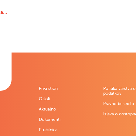
ja…
Prva stran
Politika varstva 
podatkov
O šoli
Pravno besedilo
Aktualno
Izjava o dostopn
Dokumenti
E-učilnica