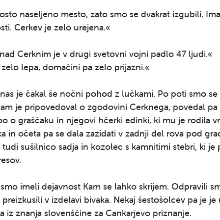
osto naseljeno mesto, zato smo se dvakrat izgubili. Ima
ti. Cerkev je zelo urejena.«
nad Cerknim je v drugi svetovni vojni padlo 47 ljudi.«
 zelo lepa, domačini pa zelo prijazni.«
 nas je čakal še nočni pohod z lučkami. Po poti smo se u
 nam je pripovedoval o zgodovini Cerknega, povedal pa
o o graščaku in njegovi hčerki edinki, ki mu je rodila 
ka in očeta pa se dala zazidati v zadnji del rova pod gr
tudi sušilnico sadja in kozolec s kamnitimi stebri, ki je 
resov.
smo imeli dejavnost Kam se lahko skrijem. Odpravili s
 preizkusili v izdelavi bivaka. Nekaj šestošolcev pa je je
 iz znanja slovenščine za Cankarjevo priznanje.