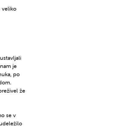
 veliko
stavljali
 nam je
vnuka, po
adom.
preživel že
mo se v
 udeležilo