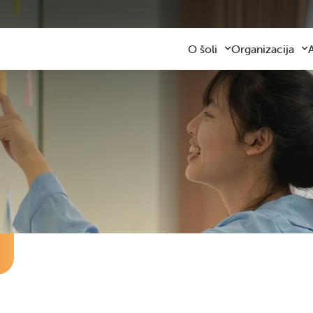
O šoli
Organizacija
Predstavitev šole
Obvezni program
Kontaktni podatki
Razširjeni progra
Z
Zaposleni
Sodelovanje s star
F
Organizacija dela
Šolski prevozi
V
Varna šolska pot
Šolska prehrana
Knjižnica
Plačilo storitev
Katalog informacij javnega z
Osnovnošolsko iz
Koristne informacije
Publikacija
Oddaja prostorov
Svetovalna služba
Zobna ambulanta
Šolski sklad
Tekmovanja