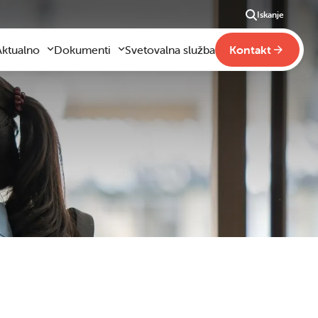
Iskanje
Aktualno
Dokumenti
Svetovalna služba
Kontakt
Aktualno
Obrazci za vloge
m
godilo se je
Pravilniki šole
ši
otogalerija slik
Drugi pravilniki
ideo vsebine
načaja
obraževanje na domu