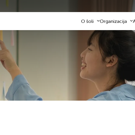
O šoli
Organizacija
Predstavitev šole
Obvezni program
Kontaktni podatki
Razširjeni progra
Z
Zaposleni
Sodelovanje s star
F
Organizacija dela
Šolski prevozi
V
Varna šolska pot
Šolska prehrana
Knjižnica
Plačilo storitev
Katalog informacij javnega z
Osnovnošolsko iz
Koristne informacije
Publikacija
Oddaja prostorov
Svetovalna služba
Zobna ambulanta
Šolski sklad
Tekmovanja