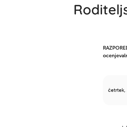
Roditelj
RAZPORED
ocenjevaln
četrtek,