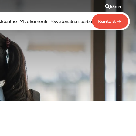
Iskanje
Aktualno
Dokumenti
Svetovalna služba
Kontakt
Aktualno
Obrazci za vloge
m
godilo se je
Pravilniki šole
ši
otogalerija slik
Drugi pravilniki
ideo vsebine
načaja
obraževanje na domu