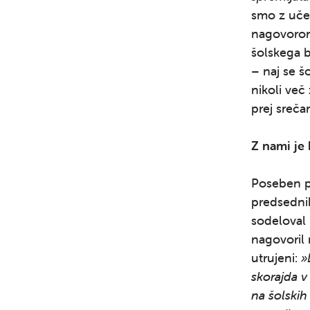
smo z učen
nagovorom 
šolskega b
– naj se š
nikoli več
prej sreča
Z nami je
Poseben p
predsednik
sodeloval 
nagovoril 
utrujeni:
»
skorajda v
na šolskih