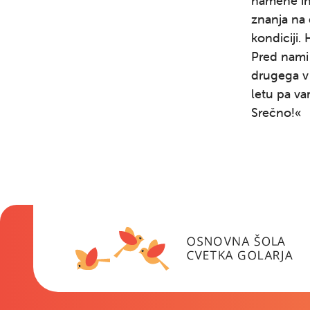
namene in
znanja na 
kondiciji.
Pred nami 
drugega v 
letu pa v
Srečno!«