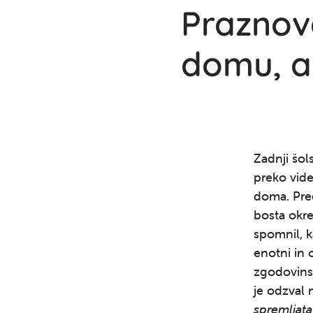
Praznov
domu, a
Zadnji šol
preko vide
doma. Pred
bosta okre
spomnil, k
enotni in 
zgodovinsk
je odzval 
spremljat