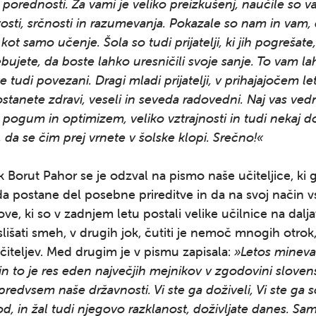
porednosti. Za vami je veliko preizkušenj, naučile so v
vosti, srčnosti in razumevanja. Pokazale so nam in vam, 
kot samo učenje. Šola so tudi prijatelji, ki jih pogrešate,
ebujete, da boste lahko uresničili svoje sanje. To vam l
te tudi povezani. Dragi mladi prijatelji, v prihajajočem l
ostanete zdravi, veseli in seveda radovedni. Naj vas ved
 pogum in optimizem, veliko vztrajnosti in tudi nekaj do
 da se čim prej vrnete v šolske klopi. Srečno!«
 Borut Pahor se je odzval na pismo naše učiteljice, ki g
da postane del posebne prireditve in da na svoj način v
e, ki so v zadnjem letu postali velike učilnice na dalj
slišati smeh, v drugih jok, čutiti je nemoč mnogih otrok,
učiteljev. Med drugim je v pismu zapisala:
»Letos mineva
 in to je res eden največjih mejnikov v zgodovini slove
predvsem naše državnosti. Vi ste ga doživeli, Vi ste ga so
od, in žal tudi njegovo razklanost, doživljate danes. Sa