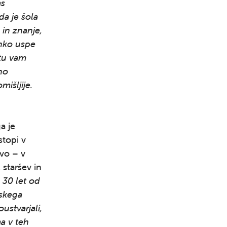
as
da je šola
 in znanje,
ahko uspe
etu vam
no
mišljije.
Išči
a je
stopi v
avo – v
 staršev in
 30 let od
nskega
ustvarjali,
ma v teh