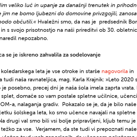
dim veliko luč in upanje za današnji trenutek in prihodn
 jim ne bomo ljubezni do domovine privzgojili, zanosa
odo občutili.«
Hvaležni smo, da nas je predsednik Bo
in s svojo prisotnostjo na naši prireditvi ob 30. obletnic
 naredil nepozabno.
ca se je iskreno zahvalila za sodelovanje
oledarskega leta je vse otroke in starše
nagovorila
in
 tudi naša ravnateljica, mag. Karla Krajnik: »Leto 2020 
lo je posebno, precej dni je naša šola imela zaprta vrata.
a splet, domače so vam postale spletne učilnice, učenci
OM-a, nalaganja gradiv. Pokazalo se je, da je bilo naš
etku šolskega leta, ko smo učence navajali na spletne 
a drugi val smo bili vsi bolje pripravljeni, kljub temu je
 težko za vse. Verjamem, da ste tudi vi prepoznati naš