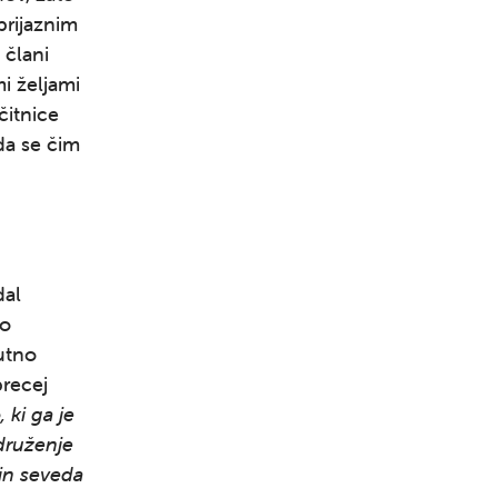
prijaznim
 člani
i željami
čitnice
 da se čim
dal
no
utno
precej
 ki ga je
 druženje
 in seveda