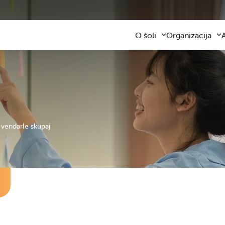
O šoli
Organizacija
Predstavitev šole
Obvezni program
Kontaktni podatki
Razširjeni progra
Z
Zaposleni
Sodelovanje s star
F
Organizacija dela
Šolski prevozi
V
Varna šolska pot
Šolska prehrana
Knjižnica
Plačilo storitev
Katalog informacij javnega z
Osnovnošolsko iz
vendarle skupaj
Koristne informacije
Publikacija
Oddaja prostorov
Svetovalna služba
Zobna ambulanta
Šolski sklad
Tekmovanja