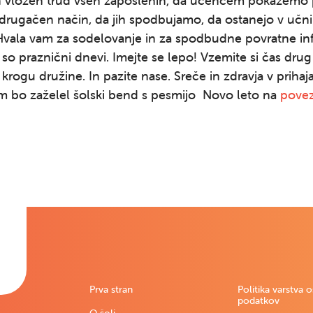
 vložen trud vseh zaposlenih, da učencem pokažemo 
drugačen način, da jih spodbujamo, da ostanejo v učni i
 Hvala vam za sodelovanje in za spodbudne povratne in
so praznični dnevi. Imejte se lepo! Vzemite si čas drug
krogu družine. In pazite nase. Sreče in zdravja v priha
am bo zaželel šolski bend s pesmijo Novo leto na
povez
Prva stran
Politika varstva 
podatkov