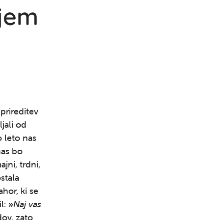
ojem
prireditev
jali od
o leto nas
nas bo
jni, trdni,
stala
hor, ki se
l:
»
Naj vas
ov, zato