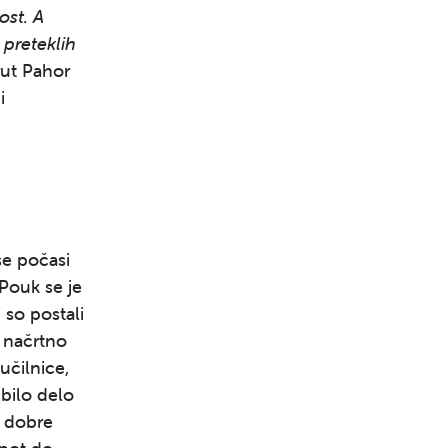
ost. A
 preteklih
rut Pahor
i
se počasi
 Pouk se je
 so postali
e načrtno
učilnice,
 bilo delo
e dobre