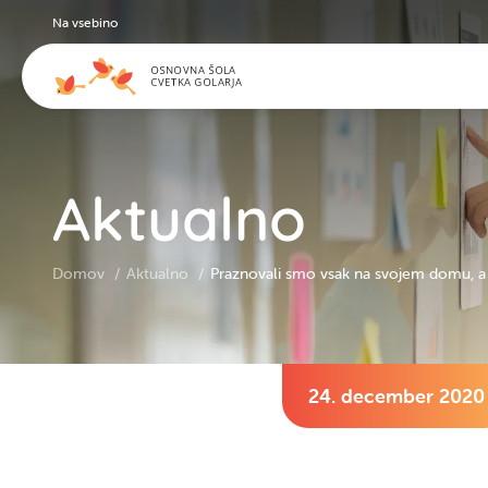
Na vsebino
Aktualno
Domov
Aktualno
Praznovali smo vsak na svojem domu, a 
24. december 2020