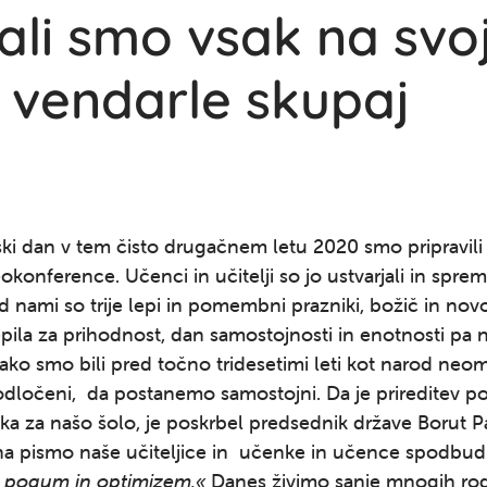
ali smo vsak na sv
 vendarle skupaj
ski dan v tem čisto drugačnem letu 2020 smo pripravili 
okonference. Učenci in učitelji so jo ustvarjali in spreml
 nami so trije lepi in pomembni prazniki, božič in nov
pila za prihodnost, dan samostojnosti in enotnosti pa 
ako smo bili pred točno tridesetimi leti kot narod neoma
odločeni, da postanemo samostojni. Da je prireditev po
a za našo šolo, je poskrbel predsednik države Borut Pa
na pismo naše učiteljice in učenke in učence spodbudi
a pogum in optimizem.«
Danes živimo sanje mnogih rod