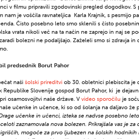
ci v filmu pripravili zgodovinski pregled dogodkov. S 
nam je voščila ravnateljica Karla Krajnik, s pesmijo pa
enda. Čisto posebno leto smo sklenili s čisto posebnim
olska vrata nikoli več na ta način ne zaprejo in naj se po
 zaradi bolezni ne podaljšajo. Zaželeli smo si zdravja in
mo.
 bil predsednik Borut Pahor
ečat naši
šolski prireditvi
ob 30. obletnici plebiscita je 
 Republike Slovenije gospod Borut Pahor, ki je dejav
pri osamosvojitvi naše države. V
video sporočilu
je soč
naše učenke in učence, ki so od šolanja na daljavo že 
Drage učenke in učenci, izteka se nadvse posebno leto,
 celoti zaznamovala nova bolezen. Prikrajšala vas je za
 igriščih, mogoče za prvo ljubezen na šolskih hodnikih