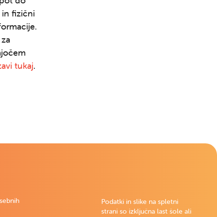
pot do
n fizični
formacije.
 za
jajočem
avi tukaj
.
osebnih
Podatki in slike na spletni
strani so izključna last šole ali