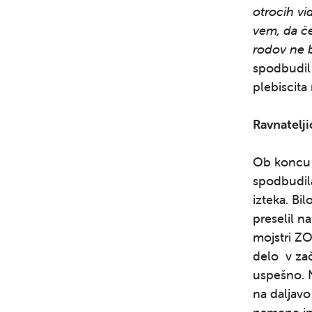
otrocih vi
vem, da če
rodov ne b
spodbudil 
plebiscita
Ravnatelji
Ob koncu k
spodbudila
izteka. Bi
preselil n
mojstri ZO
delo v zač
uspešno. N
na daljavo