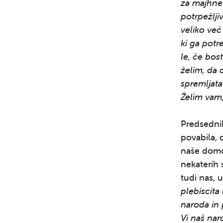
za majhne 
potrpežlji
veliko več 
ki ga potr
le, če bos
želim, da 
spremljata
Želim vam,
Predsednik
povabila, 
naše domov
nekaterih 
tudi nas, 
plebiscita
naroda in 
Vi naš nar