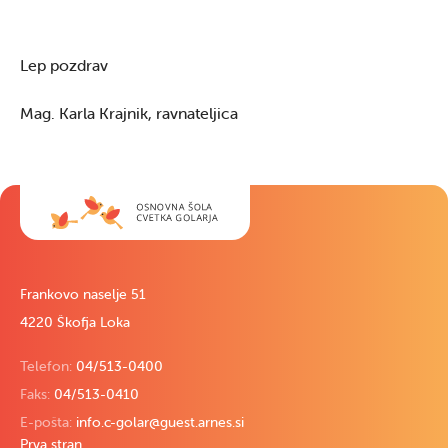
Lep pozdrav
Mag. Karla Krajnik, ravnateljica
Frankovo naselje 51
4220 Škofja Loka
Telefon:
04/513-0400
Faks:
04/513-0410
E-pošta:
info.c-golar@guest.arnes.si
Prva stran