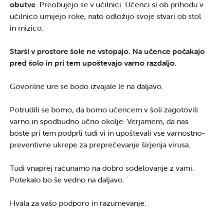
obutve
. Preobujejo se v učilnici. Učenci si ob prihodu v
učilnico umijejo roke, nato odložijo svoje stvari ob stol
in mizico.
Starši v prostore šole ne vstopajo. Na učence počakajo
pred šolo in pri tem upoštevajo varno razdaljo.
Govorilne ure se bodo izvajale le na daljavo.
Potrudili se bomo, da bomo učencem v šoli zagotovili
varno in spodbudno učno okolje. Verjamem, da nas
boste pri tem podprli tudi vi in upoštevali vse varnostno-
preventivne ukrepe za preprečevanje širjenja virusa.
Tudi vnaprej računamo na dobro sodelovanje z vami.
Potekalo bo še vedno na daljavo.
Hvala za vašo podporo in razumevanje.