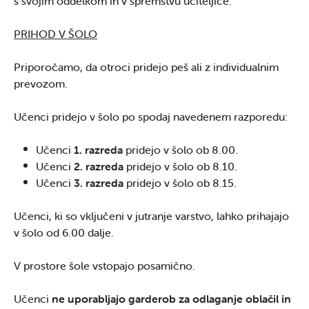
s svojim oddelkom in v spremstvu učiteljice.
PRIHOD V ŠOLO
Priporočamo, da otroci pridejo peš ali z individualnim
prevozom.
Učenci pridejo v šolo po spodaj navedenem razporedu:
Učenci
1. razreda
pridejo v šolo ob 8.00.
Učenci
2. razreda
pridejo v šolo ob 8.10.
Učenci
3. razreda
pridejo v šolo ob 8.15.
Učenci, ki so vključeni v jutranje varstvo, lahko prihajajo
v šolo od 6.00 dalje.
V prostore šole vstopajo posamično.
Učenci
ne uporabljajo garderob za odlaganje oblačil in