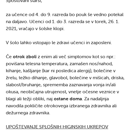
Spoštovani starši,
za učence od 4. do 9. razreda bo pouk še vedno potekal
na daljavo. Učenci od 1. do 3. razreda se v torek, 26. 1.
2021, vračajo v šolske klopi.
V šolo lahko vstopajo le zdravi učenci in zaposleni.
Če
otrok zboli
z enim ali več simptomov kot so npr.:
povišana telesna temperatura, zamašen nos/nahod,
kihanje, kašljanje (kar ni posledica alergij), bolečine v
žrelu, težko dihanje, glavobol, bolečine v mišicah, driska,
slabost/bruhanje, sprememba zaznavanja vonja in/ali
okusa, neobičajna utrujenost, vnetje očesne veznice v
blagi ali težji obliki, naj
ostane doma
. Za nadaljnja
navodila pokličite otrokovega izbranega zdravnika ali
dežurnega zdravnika.
UPOŠTEVANJE SPLOŠNIH HIGINSKIH UKREPOV