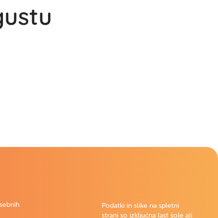
gustu
Išči
osebnih
Podatki in slike na spletni
strani so izključna last šole ali