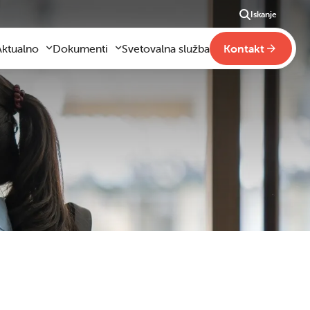
Iskanje
Aktualno
Dokumenti
Svetovalna služba
Kontakt
Aktualno
Obrazci za vloge
m
godilo se je
Pravilniki šole
ši
otogalerija slik
Drugi pravilniki
ideo vsebine
načaja
obraževanje na domu