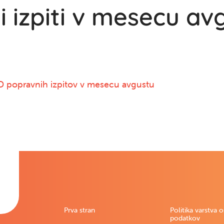
 izpiti v mesecu av
popravnih izpitov v mesecu avgustu
Prva stran
Politika varstva 
podatkov