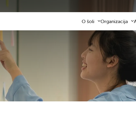
O šoli
Organizacija
Predstavitev šole
Obvezni program
Kontaktni podatki
Razširjeni progra
Z
Zaposleni
Sodelovanje s star
F
Organizacija dela
Šolski prevozi
V
Varna šolska pot
Šolska prehrana
Knjižnica
Plačilo storitev
Katalog informacij javnega z
Osnovnošolsko iz
Koristne informacije
Publikacija
Oddaja prostorov
Svetovalna služba
Zobna ambulanta
Šolski sklad
Tekmovanja