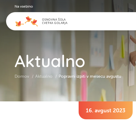
Na vsebino
Aktualno
Domov
Aktualno
Popravni izpiti v mesecu avgustu
16. avgust 2023