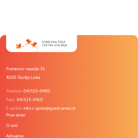
Frankovo naselje 51
4220 Škofja Loka
Telefon:
04/513-0400
Faks:
04/513-0410
E-pošta:
info.c-golar@guest.arnes.si
Prva stran
O šoli
Aktualno