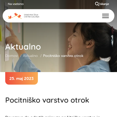
Na vsebino
Iskanje
Aktualno
Domov
Aktualno
Pocitniško varstvo otrok
25. maj 2023
Pocitniško varstvo otrok