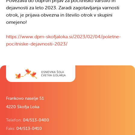
Povezava do odprtih prijav za počitniško varstvo in
dejavnosti za leto 2023. Zaradi zagotavljanja varnosti
otrok, je prijava obvezna in število otrok v skupini
omejeno!
https://www.dpm-skofjaloka.si/2023/02/04/poletne-
pocitniske-dejavnosti-2023/
Frankovo naselje 51
4220 Škofja Loka
Telefon:
04/513-0400
Faks:
04/513-0410