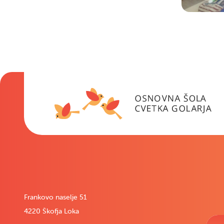
Frankovo naselje 51
4220 Škofja Loka