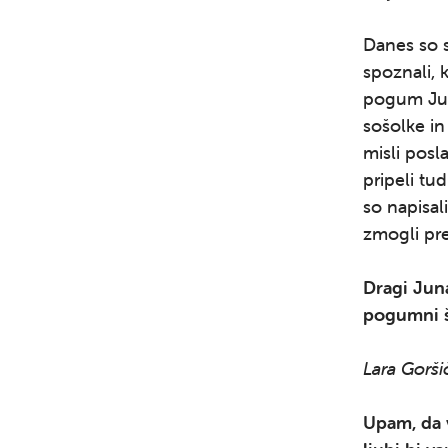
Danes so s
spoznali, 
pogum Juna
sošolke in
misli posl
pripeli tud
so napisali
zmogli pr
Dragi Jun
pogumni
Lara Gorši
Upam, da v