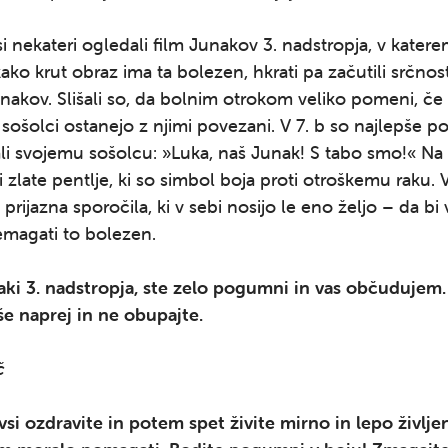
i nekateri ogledali film Junakov 3. nadstropja, v kater
kako krut obraz ima ta bolezen, hkrati pa začutili srčnost
kov. Slišali so, da bolnim otrokom veliko pomeni, če 
 sošolci ostanejo z njimi povezani. V 7. b so najlepše p
ali svojemu sošolcu: »Luka, naš Junak! S tabo smo!« Na p
i zlate pentlje, ki so simbol boja proti otroškemu raku. 
 prijazna sporočila, ki v sebi nosijo le eno željo – da bi 
emagati to bolezen.
aki 3. nadstropja, ste zelo pogumni in vas občudujem.
 še naprej in ne obupajte.
č
si ozdravite in potem spet živite mirno in lepo življe