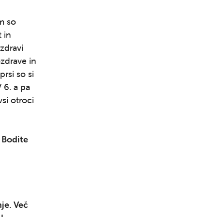
em so
 in
zdravi
ozdrave in
rsi so si
V 6. a pa
vsi otroci
 Bodite
nje. Več