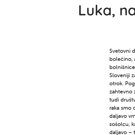
Luka, n
Svetovni d
bolečino, 
bolnišnice
Sloveniji 
otrok. Pog
zahtevno z
tudi društ
raka smo o
daljavo vr
sošolcu, k
daljavo – 