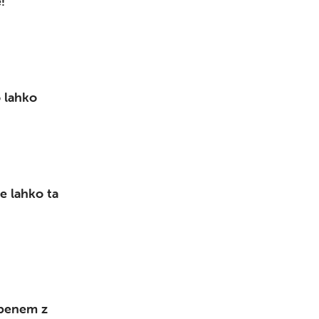
!
Išči
o lahko
e lahko ta
 obenem z