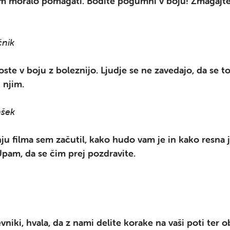
vam moralo pomagati. Bodite pogumni v boju! Zmagajte
te.
čnik
ste v boju z boleznijo. Ljudje se ne zavedajo, da se t
 njim.
nšek
u filma sem začutil, kako hudo vam je in kako resna j
Upam, da se čim prej pozdravite.
vniki, hvala, da z nami delite korake na vaši poti ter