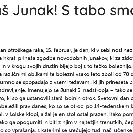
aš Junak! S tabo sm
an otroškega raka, 15. februar, je dan, ki v sebi nosi n
a hkrati prinaša zgodbe novodobnih junakov, ki za zido
 in v krogu svojih družin bijejo boj s to težko boleznijo.
za različnimi oblikami te bolezni vsako leto zboli od 70
umno se spopadajo z vsemi težavami, ki jih prineseta 
dravljenje. Imenujejo se Junaki 3. nadstropja – tako s
vo, ki so ga ustanovili starši bolnih otrok. Svetovni dan
beležili prav danes, ko so se otroci po 14-tedenskem 
nil v šolske klopi, a žal je en stol ostal prazen. Kako po
ako ga opogumiti in biti z njim v najtežjih trenutkih, če
to so vprašanja, s katerimi se srečujejo tudi naši učenke