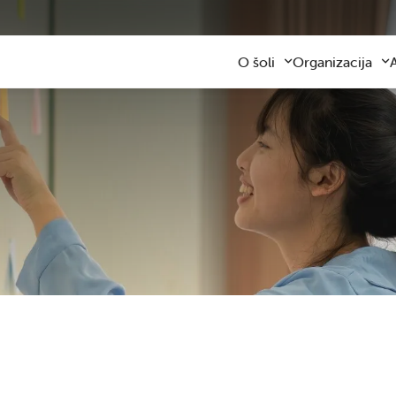
O šoli
Organizacija
Predstavitev šole
Obvezni program
Kontaktni podatki
Razširjeni progra
Z
Zaposleni
Sodelovanje s star
F
Organizacija dela
Šolski prevozi
V
Varna šolska pot
Šolska prehrana
Knjižnica
Plačilo storitev
Katalog informacij javnega z
Osnovnošolsko iz
Koristne informacije
Publikacija
Oddaja prostorov
Svetovalna služba
Zobna ambulanta
Šolski sklad
Tekmovanja