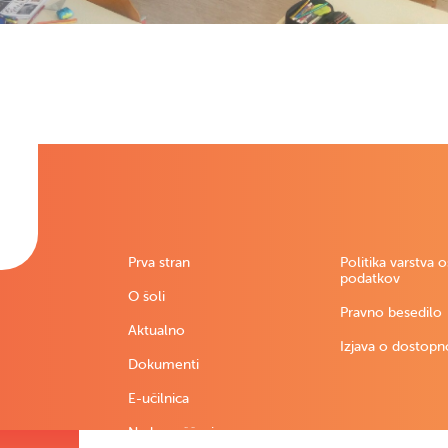
Prva stran
Politika varstva 
podatkov
O šoli
Pravno besedilo
Aktualno
Izjava o dostopn
Dokumenti
E-učilnica
Nadomeščanja