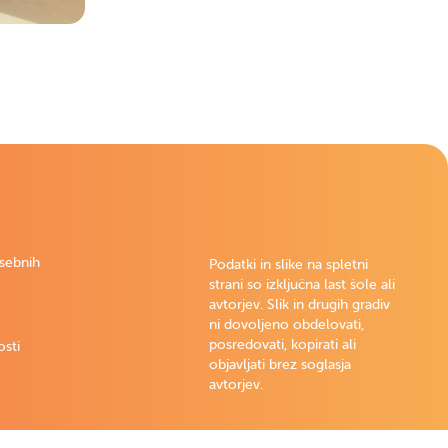
osebnih
Podatki in slike na spletni
strani so izključna last šole ali
avtorjev. Slik in drugih gradiv
ni dovoljeno obdelovati,
posredovati, kopirati ali
osti
objavljati brez soglasja
avtorjev.