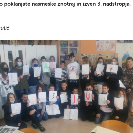
no poklanjate nasmeške znotraj in izven 3. nadstropja
ulič