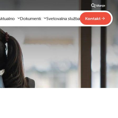
Iskanje
Aktualno
Dokumenti
Svetovalna služba
Kontakt
Aktualno
Obrazci za vloge
m
godilo se je
Pravilniki šole
ši
otogalerija slik
Drugi pravilniki
ideo vsebine
načaja
obraževanje na domu