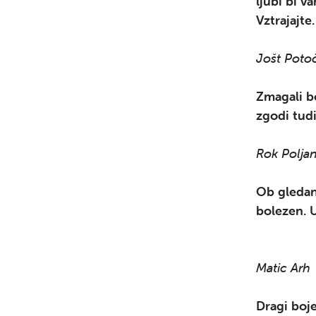
ljubi bi 
Vztrajaj
Jošt Poto
Zmagali bo
zgodi tudi
Rok Polja
Ob gledanj
bolezen. 
Matic Arh
Dragi boje