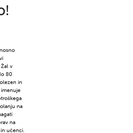
o!
eznosno
vi
 Žal v
 do 80
bolezen in
e imenuje
 otroškega
šolanju na
magati
prav na
 in učenci.