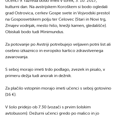
Učenci 9. razreda bodo imeli v torek, 3. 10. 2017,
kulturni dan. Na avstrijskem Koroškem si bodo ogledali
grad Ostrovica, cerkev Gospe svete in Vojvodski prestol
na Gosposvetskem polju ter Celovec (Stari in Novi trg,
Zmajev vodnjak, mesto hišo, knežji kamen, gledališče).
Obiskali bodo tudi Minimundus.
Za potovanje po Avstriji potrebujejo veljaven potni list ali
osebno izkaznico in evropsko kartico zdravstvenega
zavarovanja.
S seboj morajo imeti trdo podlago, zvezek in pisalo, v
primeru dežja tudi anorak in dežnik.
Za plačilo vstopnin morajo imeti učenci s seboj gotovino
(16 €).
V šolo pridejo ob 7.30 (vozači s prvim šolskim
avtobusom). Dežurni učenci gredo po malico in jo