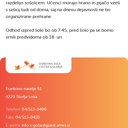
razdelijo sošolcem. Učenci morajo hrano in pijačo vzeti
s seboj tudi od doma, saj na dnevu dejavnosti ne bo
organizirane prehrane.
Odhod izpred šole bo ob 7.45, pred šolo pa se bomo
vrnili predvidoma ob 18. uri.
Frankovo naselje 51
4220 Škofja Loka
Telefon:
04/513-0400
Faks:
04/513-0410
E-pošta:
info.c-golar@guest.arnes.si