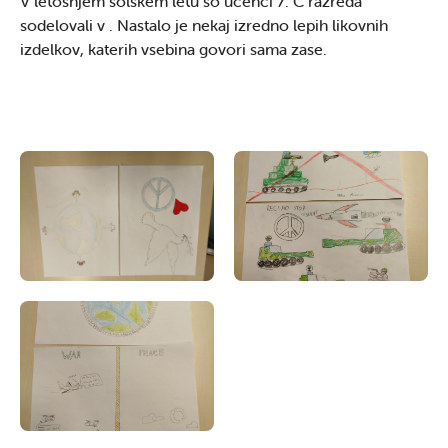
V letošnjem šolskem letu so učenci 7. C razreda
sodelovali v . Nastalo je nekaj izredno lepih likovnih
izdelkov, katerih vsebina govori sama zase.