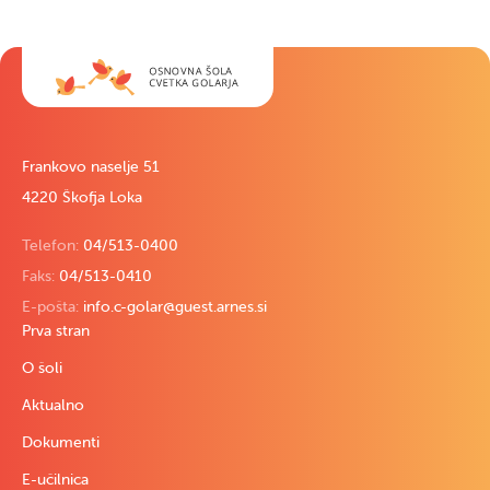
Frankovo naselje 51
4220 Škofja Loka
Telefon:
04/513-0400
Faks:
04/513-0410
E-pošta:
info.c-golar@guest.arnes.si
Prva stran
O šoli
Aktualno
Dokumenti
E-učilnica