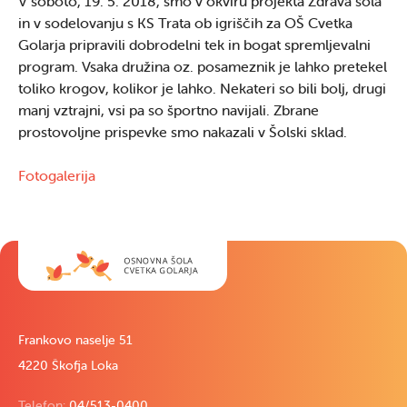
V soboto, 19. 5. 2018, smo v okviru projekta Zdrava šola
in v sodelovanju s KS Trata ob igriščih za OŠ Cvetka
Golarja pripravili dobrodelni tek in bogat spremljevalni
program. Vsaka družina oz. posameznik je lahko pretekel
toliko krogov, kolikor je lahko. Nekateri so bili bolj, drugi
manj vztrajni, vsi pa so športno navijali. Zbrane
prostovoljne prispevke smo nakazali v Šolski sklad.
Fotogalerija
Frankovo naselje 51
4220 Škofja Loka
Telefon:
04/513-0400