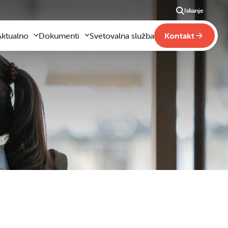
Iskanje
Aktualno
Dokumenti
Svetovalna služba
Kontakt
Aktualno
Obrazci za vloge
m
godilo se je
Pravilniki šole
ši
otogalerija slik
Drugi pravilniki
ideo vsebine
načaja
obraževanje na domu