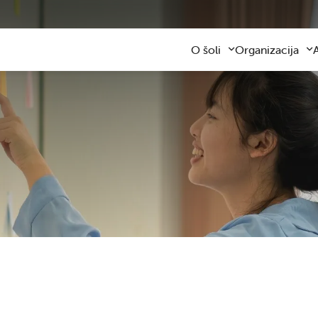
O šoli
Organizacija
Predstavitev šole
Obvezni program
Kontaktni podatki
Razširjeni progra
Z
Zaposleni
Sodelovanje s star
F
Organizacija dela
Šolski prevozi
V
Varna šolska pot
Šolska prehrana
Knjižnica
Plačilo storitev
Katalog informacij javnega z
Osnovnošolsko iz
Koristne informacije
Publikacija
Oddaja prostorov
Svetovalna služba
Zobna ambulanta
Šolski sklad
Tekmovanja