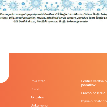
Prva stran
Politika varstva 
podatkov
O šoli
Pravno besedilo
Aktualno
Izjava o dostopn
Dokumenti