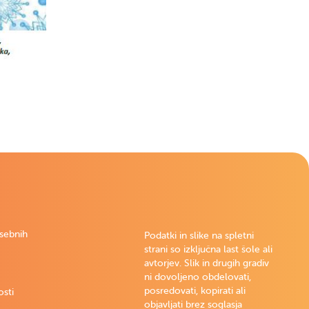
osebnih
Podatki in slike na spletni
strani so izključna last šole ali
avtorjev. Slik in drugih gradiv
ni dovoljeno obdelovati,
posredovati, kopirati ali
osti
objavljati brez soglasja