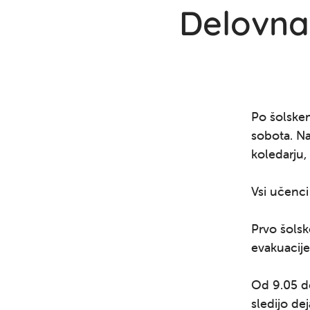
Delovna
Po šolskem
sobota. Na
koledarju, 
Vsi učenci
Prvo šolsk
evakuacije
Od 9.05 do
sledijo de