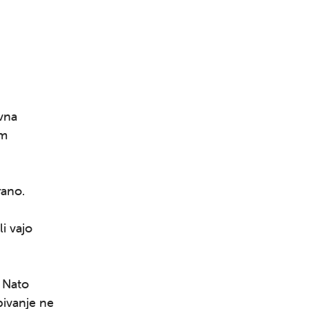
vna
em
rano.
i vajo
. Nato
bivanje ne