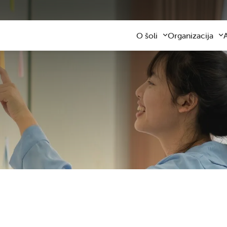
O šoli
Organizacija
Predstavitev šole
Obvezni program
Kontaktni podatki
Razširjeni progra
Z
Zaposleni
Sodelovanje s star
F
Organizacija dela
Šolski prevozi
V
Varna šolska pot
Šolska prehrana
Knjižnica
Plačilo storitev
Katalog informacij javnega z
Osnovnošolsko iz
Koristne informacije
Publikacija
Oddaja prostorov
Svetovalna služba
Zobna ambulanta
Šolski sklad
Tekmovanja