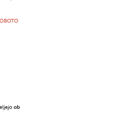
 SOBOTO
Išči
eljejo
ob