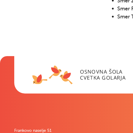
Smer Ž
Smer R
Smer T
Frankovo naselje 51