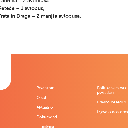
abnica – 2 avtobusa,
eteče – 1 avtobus,
rata in Draga – 2 manjša avtobusa.
Prva stran
Politika varstva 
podatkov
O šoli
Pravno besedilo
Aktualno
Izjava o dostopn
Dokumenti
E-učilnica