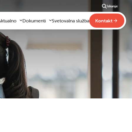
Iskanje
Aktualno
Dokumenti
Svetovalna služba
Kontakt
Aktualno
Obrazci za vloge
m
godilo se je
Pravilniki šole
ši
otogalerija slik
Drugi pravilniki
ideo vsebine
načaja
obraževanje na domu