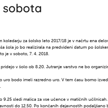
 sobota
 koledarju za šolsko leto 2017/18 je v načrtu ena delo
ša šola jo bo realizirala na predvideni datum po šolsk
to je v soboto, 7. 4. 2018.
 pridejo v šolo ob 8.20. Jutranje varstvo ne bo organizi
o uro bodo imeli razredno uro. V tem času bomo izvedl
.
 9.25 sledi malica za vse učence v matičnih učilnicah
javnosti do 12.50. Po končanih dejavnostih podaljšano 