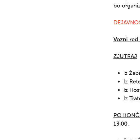
bo organiz
DEJAVNOS
Vozni red 
ZJUTRAJ
iz Žab
Iz Ret
Iz Hos
Iz Tra
PO KONČ
13:00
.