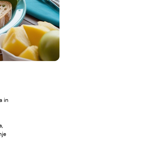
Išči
a in
a,
nje