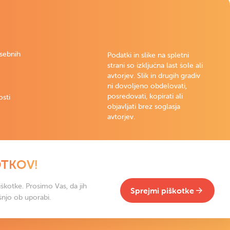
osebnih
Podatki in slike na spletni
strani so izključna last šole ali
avtorjev. Slik in drugih gradiv
ni dovoljeno obdelovati,
posredovati, kopirati ali
osti
objavljati brez soglasja
avtorjev.
OTKOV!
škotke. Prosimo Vas, da jih
Sprejmi piškotke
šnjo ob uporabi.