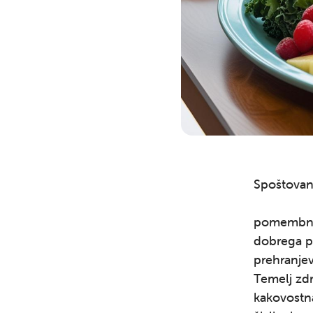
Spoštovani
pomembno p
dobrega po
prehranjev
Temelj zdr
kakovostna