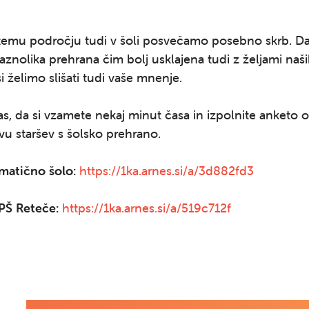
 temu področju tudi v šoli posvečamo posebno skrb. D
raznolika prehrana čim bolj usklajena tudi z željami naš
i želimo slišati tudi vaše mnenje.
s, da si vzamete nekaj minut časa in izpolnite anketo o
vu staršev s šolsko prehrano.
matično šolo:
https://1ka.arnes.si/a/
3d882fd3
PŠ Reteče:
https://1ka.arnes.si/a/
519c712f