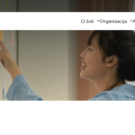
O šoli
Organizacija
Predstavitev šole
Obvezni program
Kontaktni podatki
Razširjeni progra
Z
Zaposleni
Sodelovanje s star
F
Organizacija dela
Šolski prevozi
V
Varna šolska pot
Šolska prehrana
Knjižnica
Plačilo storitev
Katalog informacij javnega z
Osnovnošolsko iz
Koristne informacije
Publikacija
Oddaja prostorov
Svetovalna služba
Zobna ambulanta
Šolski sklad
Tekmovanja