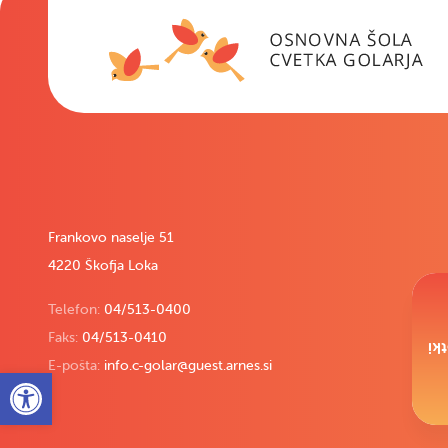
Frankovo naselje 51
4220 Škofja Loka
Telefon:
04/513-0400
Faks:
04/513-0410
Pi
E-pošta:
info.c-golar@guest.arnes.si
Open toolbar