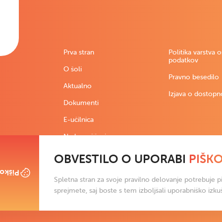
Prva stran
Politika varstva 
podatkov
O šoli
Pravno besedilo
Aktualno
Izjava o dostopn
Dokumenti
E-učilnica
Nadomeščanja
OBVESTILO O UPORABI
PIŠK
škotki
Spletna stran za svoje pravilno delovanje potrebuje pi
sprejmete, saj boste s tem izboljšali uporabniško izku