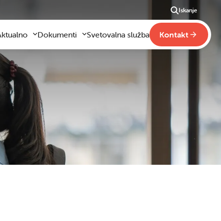
Iskanje
Aktualno
Dokumenti
Svetovalna služba
Kontakt
Aktualno
Obrazci za vloge
m
godilo se je
Pravilniki šole
ši
otogalerija slik
Drugi pravilniki
ideo vsebine
načaja
obraževanje na domu