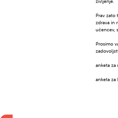
življenje.
Prav zato
zdrava in 
učencev, s
Prosimo va
zadovoljst
anketa za
anketa za