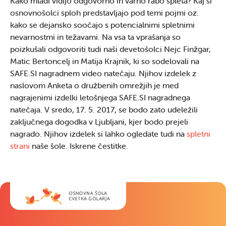
Kako mladi vidijo odgovorno in varno rabo spleta? Kaj si
osnovnošolci sploh predstavljajo pod temi pojmi oz.
kako se dejansko soočajo s potencialnimi spletnimi
nevarnostmi in težavami. Na vsa ta vprašanja so
poizkušali odgovoriti tudi naši devetošolci Nejc Finžgar,
Matic Bertoncelj in Matija Krajnik, ki so sodelovali na
SAFE.SI nagradnem video natečaju. Njihov izdelek z
naslovom Anketa o družbenih omrežjih je med
nagrajenimi izdelki letošnjega SAFE.SI nagradnega
natečaja. V sredo, 17. 5. 2017, se bodo zato udeležili
zaključnega dogodka v Ljubljani, kjer bodo prejeli
nagrado. Njihov izdelek si lahko ogledate tudi na
spletni
strani
naše šole. Iskrene čestitke.