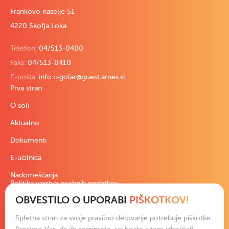
Frankovo naselje 51
4220 Škofja Loka
Telefon:
04/513-0400
Faks:
04/513-0410
E-pošta:
info.c-golar@guest.arnes.si
Prva stran
O šoli
Aktualno
Dokumenti
E-učilnica
Nadomeščanja
Politika varstva osebnih podatkov
OBVESTILO O UPORABI
PIŠKOTKOV!
Pravno besedilo
Izjava o dostopnosti
Spletna stran za svoje pravilno delovanje potrebuje piškotke.
Podatki in slike na spletni strani so izključna last šole ali avtorjev.