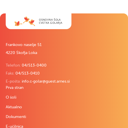
Frankovo naselje 51
4220 Škofja Loka
Telefon:
04/513-0400
Faks:
04/513-0410
E-pošta:
info.c-golar@guest.arnes.si
Prva stran
O šoli
Aktualno
Dokumenti
E-učilnica