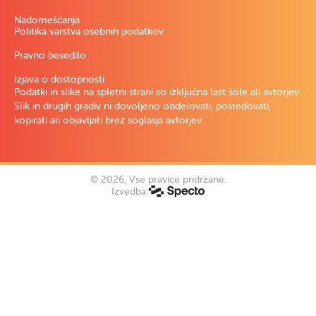
Nadomeščanja
Politika varstva osebnih podatkov
Pravno besedilo
Izjava o dostopnosti
Podatki in slike na spletni strani so izključna last šole ali avtorjev.
Slik in drugih gradiv ni dovoljeno obdelovati, posredovati,
kopirati ali objavljati brez soglasja avtorjev.
© 2026, Vse pravice pridržane.
Izvedba: