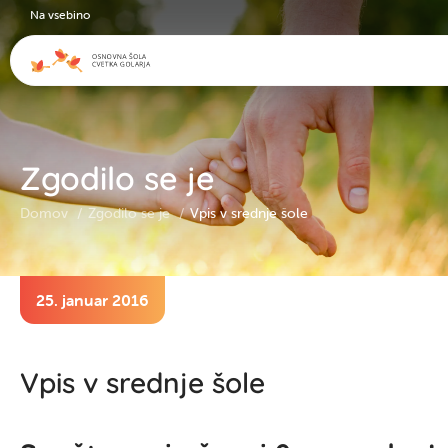
Na vsebino
Zgodilo se je
Domov
Zgodilo se je
Vpis v srednje šole
25. januar 2016
Vpis v srednje šole