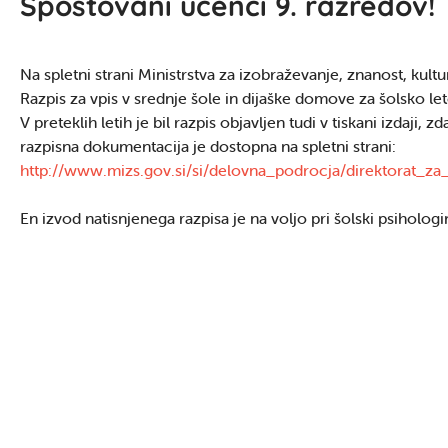
Spoštovani učenci 9. razredov!
Na spletni strani Ministrstva za izobraževanje, znanost, kultu
Razpis za vpis v srednje šole in dijaške domove za šolsko l
V preteklih letih je bil razpis objavljen tudi v tiskani izdaji, z
razpisna dokumentacija je dostopna na spletni strani:
http://www.mizs.gov.si/si/delovna_podrocja/direktorat_za
En izvod natisnjenega razpisa je na voljo pri šolski psihologi