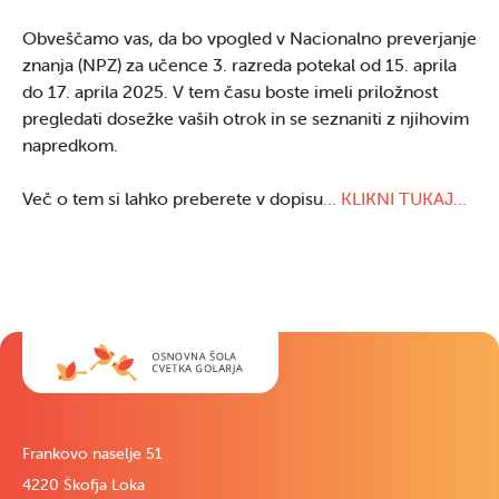
Obveščamo vas, da bo vpogled v Nacionalno preverjanje
znanja (NPZ) za učence 3. razreda potekal od 15. aprila
do 17. aprila 2025. V tem času boste imeli priložnost
pregledati dosežke vaših otrok in se seznaniti z njihovim
napredkom.
Več o tem si lahko preberete v dopisu
… KLIKNI TUKAJ…
Frankovo naselje 51
4220 Škofja Loka