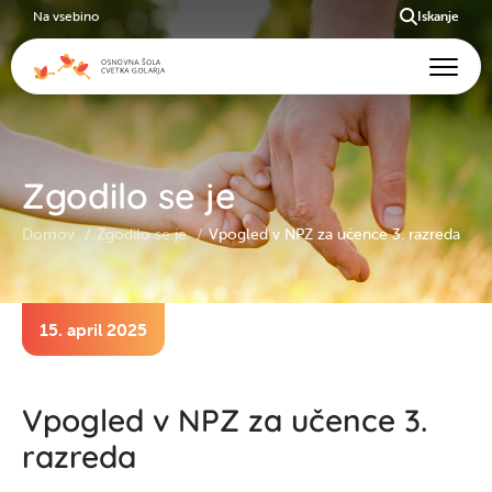
Na vsebino
Iskanje
Zgodilo se je
Domov
Zgodilo se je
Vpogled v NPZ za učence 3. razreda
15. april 2025
Vpogled v NPZ za učence 3.
razreda