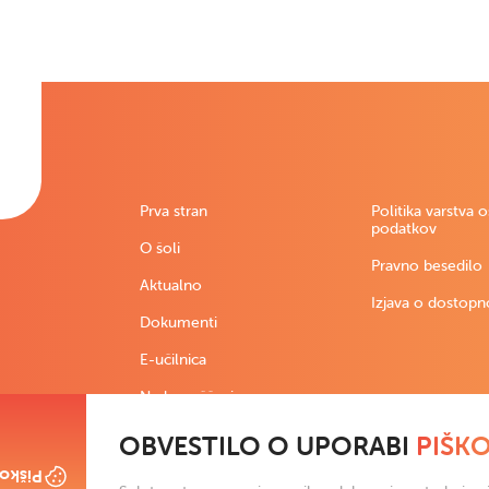
Prva stran
Politika varstva 
podatkov
O šoli
Pravno besedilo
Aktualno
Izjava o dostopn
Dokumenti
E-učilnica
Nadomeščanja
OBVESTILO O UPORABI
PIŠK
škotki