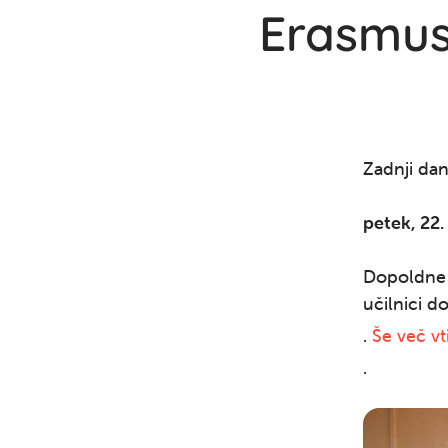
Erasmus+
Zadnji da
petek, 22.
Dopoldne 
učilnici d
.
Še več vt
.