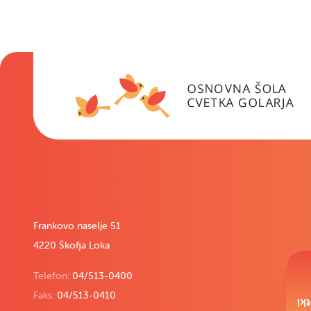
Frankovo naselje 51
4220 Škofja Loka
Telefon:
04/513-0400
Faks:
04/513-0410
Pi