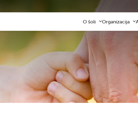
O šoli
Organizacija
Predstavitev šole
Obvezni program
Kontaktni podatki
Razširjeni progra
Z
Zaposleni
Sodelovanje s star
F
Organizacija dela
Šolski prevozi
V
Varna šolska pot
Šolska prehrana
Knjižnica
Plačilo storitev
Katalog informacij javnega z
Osnovnošolsko iz
Koristne informacije
Publikacija
Oddaja prostorov
Svetovalna služba
Zobna ambulanta
Šolski sklad
Tekmovanja