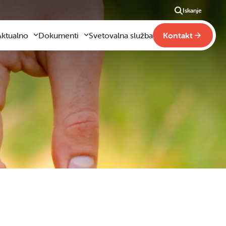
Iskanje
Aktualno
Dokumenti
Svetovalna služba
Kontakt
Aktualno
Obrazci za vloge
m
godilo se je
Pravilniki šole
ši
otogalerija slik
Drugi pravilniki
ideo vsebine
načaja
obraževanje na domu