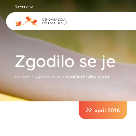
Na vsebino
Zgodilo se je
Domov
Zgodilo se je
Erasmus+ Italija 6. dan
22. april 2016