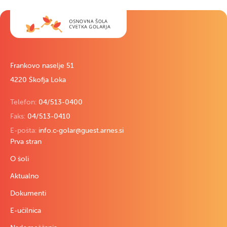
Frankovo naselje 51
4220 Škofja Loka
Telefon:
04/513-0400
Faks:
04/513-0410
E-pošta:
info.c-golar@guest.arnes.si
Prva stran
O šoli
Aktualno
Dokumenti
E-učilnica