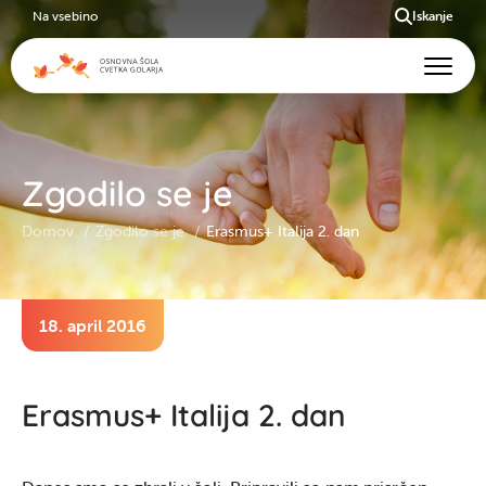
Na vsebino
Iskanje
Zgodilo se je
Domov
Zgodilo se je
Erasmus+ Italija 2. dan
18. april 2016
Erasmus+ Italija 2. dan