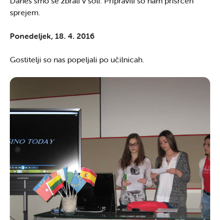
Danes smo se zbrali v šoli. Pripravili so nam prisrčen
sprejem.
Ponedeljek, 18. 4. 2016
Gostitelji so nas popeljali po učilnicah.