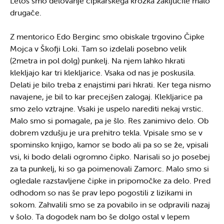
Letos smo delovanje čipkarskega krožka zaključile malo
drugače.
Z mentorico Edo Berginc smo obiskale trgovino Čipke
Mojca v Škofji Loki. Tam so izdelali posebno velik
(2metra in pol dolg) punkelj. Na njem lahko hkrati
klekljajo kar tri klekljarice. Vsaka od nas je poskusila.
Delati je bilo treba z enajstimi pari hkrati. Ker tega nismo
navajene, je bil to kar precejšen zalogaj. Klekljarice pa
smo zelo vztrajne. Vsaki je uspelo narediti nekaj vrstic.
Malo smo si pomagale, pa je šlo. Res zanimivo delo. Ob
dobrem vzdušju je ura prehitro tekla. Vpisale smo se v
spominsko knjigo, kamor se bodo ali pa so se že, vpisali
vsi, ki bodo delali ogromno čipko. Narisali so jo posebej
za ta punkelj, ki so ga poimenovali Zamorc. Malo smo si
ogledale razstavljene čipke in pripomočke za delo. Pred
odhodom so nas še prav lepo pogostili z lizikami in
sokom. Zahvalili smo se za povabilo in se odpravili nazaj
v šolo. Ta dogodek nam bo še dolgo ostal v lepem