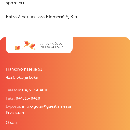
spominu.
Katra Ziherl in Tara Klemenčič, 3.b
Frankovo naselje 51
4220 Škofja Loka
Telefon:
04/513-0400
Faks:
04/513-0410
E-pošta:
info.c-golar@guest.arnes.si
Prva stran
O šoli