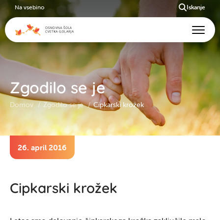
Na vsebino
Iskanje
Zgodilo se je
Domov
Zgodilo se je
Cipkarski krožek
26. april 2016
Cipkarski krožek