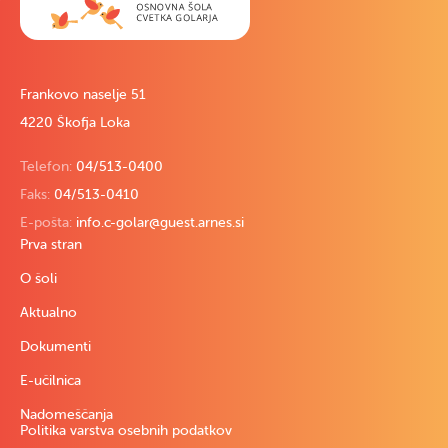
Frankovo naselje 51
4220 Škofja Loka
Telefon:
04/513-0400
Faks:
04/513-0410
E-pošta:
info.c-golar@guest.arnes.si
Prva stran
O šoli
Aktualno
Dokumenti
E-učilnica
Nadomeščanja
Politika varstva osebnih podatkov