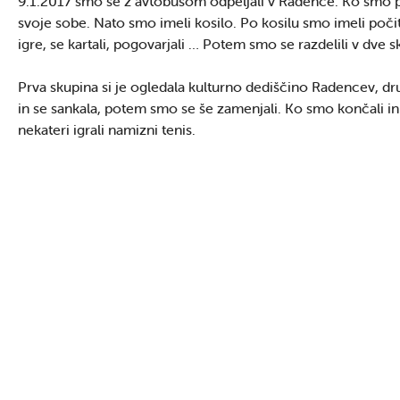
9.1.2017 smo se z avtobusom odpeljali v Radence. Ko smo pr
svoje sobe. Nato smo imeli kosilo. Po kosilu smo imeli poči
igre, se kartali, pogovarjali … Potem smo se razdelili v dve s
Prva skupina si je ogledala kulturno dediščino Radencev, dr
in se sankala, potem smo se še zamenjali. Ko smo končali in 
nekateri igrali namizni tenis.