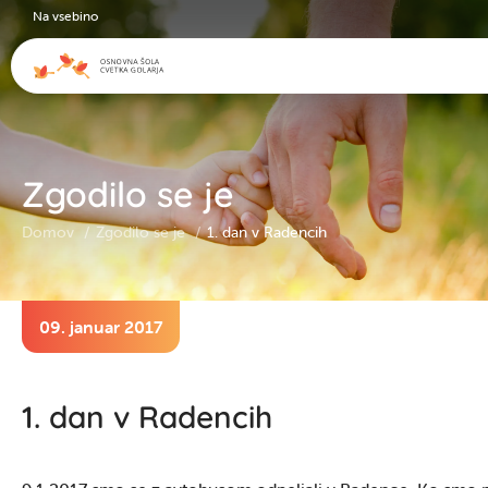
Na vsebino
Zgodilo se je
Domov
Zgodilo se je
1. dan v Radencih
09. januar 2017
1. dan v Radencih