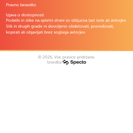
Pravno besedilo
Izjava o dostopnosti
Podatki in slike na spletni strani so izključna last šole ali avtorjev.
Slik in drugih gradiv ni dovoljeno obdelovati, posredovati,
kopirati ali objavljati brez soglasja avtorjev.
© 2026, Vse pravice pridržane.
Izvedba: