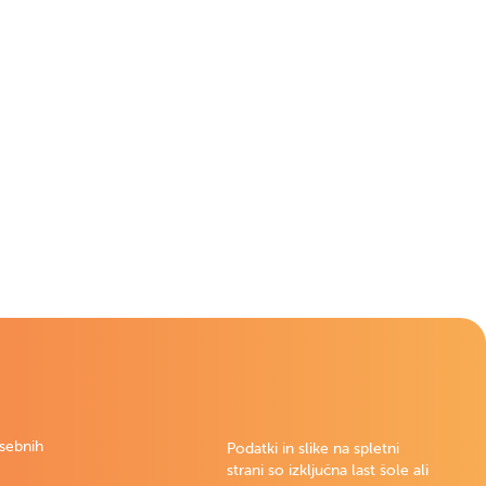
Išči
osebnih
Podatki in slike na spletni
strani so izključna last šole ali