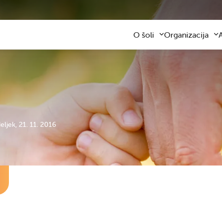
O šoli
Organizacija
Predstavitev šole
Obvezni program
Kontaktni podatki
Razširjeni progra
Z
Zaposleni
Sodelovanje s star
F
Organizacija dela
Šolski prevozi
V
Varna šolska pot
Šolska prehrana
Knjižnica
Plačilo storitev
Katalog informacij javnega z
Osnovnošolsko iz
deljek, 21. 11. 2016
Koristne informacije
Publikacija
Oddaja prostorov
Svetovalna služba
Zobna ambulanta
Šolski sklad
Tekmovanja