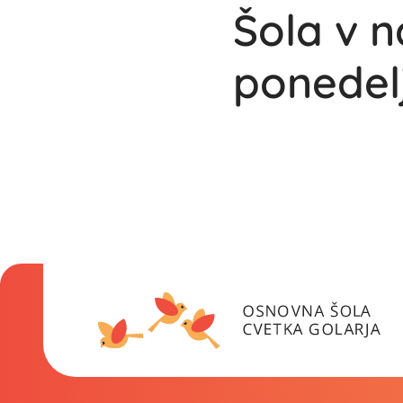
Šola v na
ponedelj