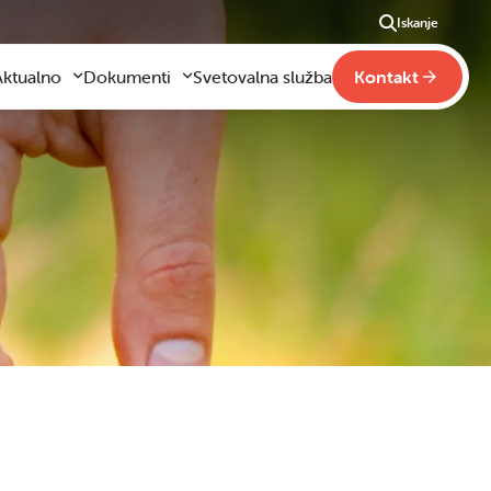
Iskanje
Aktualno
Dokumenti
Svetovalna služba
Kontakt
Aktualno
Obrazci za vloge
m
godilo se je
Pravilniki šole
ši
otogalerija slik
Drugi pravilniki
ideo vsebine
načaja
obraževanje na domu