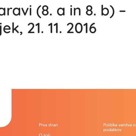
ravi (8. a in 8. b) –
ek, 21. 11. 2016
Prva stran
Politika varstva 
podatkov
O šoli