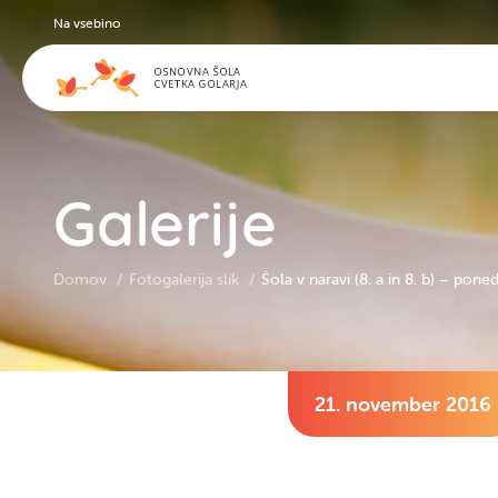
Na vsebino
Galerije
Domov
Fotogalerija slik
Šola v naravi (8. a in 8. b) – pone
21. november 2016