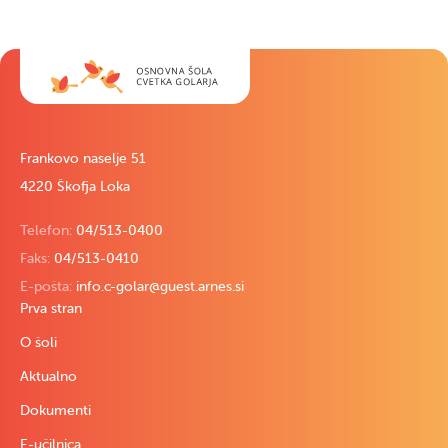
Frankovo naselje 51
4220 Škofja Loka
Telefon:
04/513-0400
Faks:
04/513-0410
E-pošta:
info.c-golar@guest.arnes.si
Prva stran
O šoli
Aktualno
Dokumenti
E-učilnica