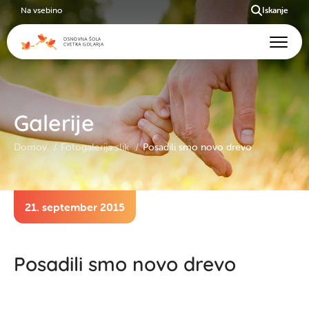
Na vsebino
Iskanje
Galerije
Domov
Fotogalerija slik
Posadili smo novo drevo
21. september 2015
Posadili smo novo drevo