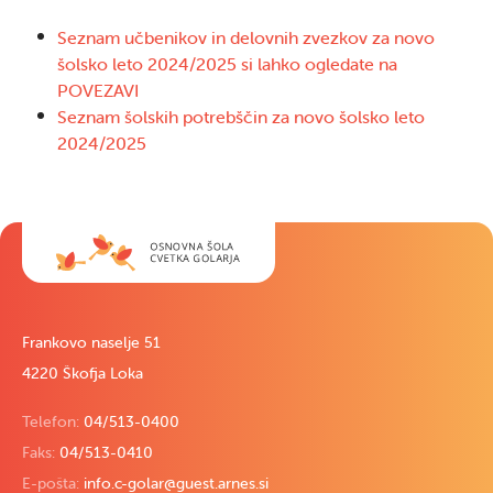
Seznam učbenikov in delovnih zvezkov za novo
šolsko leto 2024/2025 si lahko ogledate na
POVEZAVI
Seznam šolskih potrebščin za novo šolsko leto
2024/2025
Frankovo naselje 51
4220 Škofja Loka
Telefon:
04/513-0400
Faks:
04/513-0410
E-pošta:
info.c-golar@guest.arnes.si