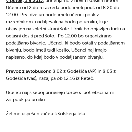
V petek, 1.9.2017
, pričenjamo z novim šolskim letom.
Učenci od 2.do 5.razreda bodo imeli pouk od 8.20 do
12.00. Prvi dve uri bodo imeli učenci pouk z
razrednikom, nadaljevali pa bodo po urniku, ki je
objavljen na spletni strani šole. Urnik bo objavljen tudi na
oglasni deski pred šolo. Po 12.00 bo organizirano
podaljšano bivanje. Učenci, ki bodo ostali v podaljšanem
bivanju, bodo imeli tudi kosilo. Učenci naj imajo
napisano, do kdaj bodo v podaljšanem bivanju.
Prevoz z avtobusom
: 8.02 z Godešiča (AP) in 8.03 z
Godešiča (vas), nazaj pa ob 12.16 iz Reteč.
Učenci naj s seboj prinesejo torbe s potrebščinami
za pouk po urniku.
Želimo uspešen začetek šolskega leta.