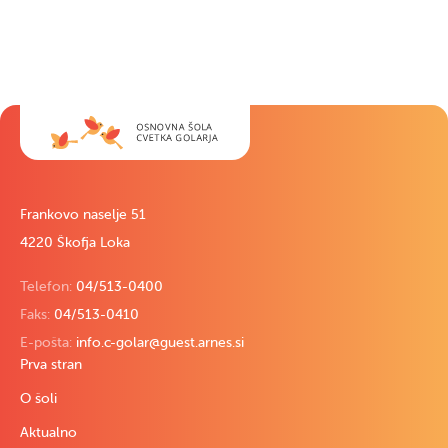
Frankovo naselje 51
4220 Škofja Loka
Telefon:
04/513-0400
Faks:
04/513-0410
E-pošta:
info.c-golar@guest.arnes.si
Prva stran
O šoli
Aktualno