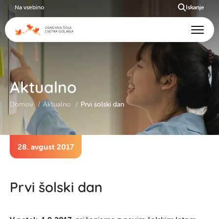
Na vsebino
Iskanje
Aktualno
Domov
Aktualno
Prvi šolski dan
28. avgust 2017
Prvi šolski dan