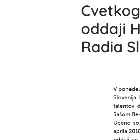
Cvetkogo
oddaji 
Radia Sl
V ponedelj
Slovenija. 
talentov: 
Sašom Bert
Učenci so 
aprila 201
oddaji se 