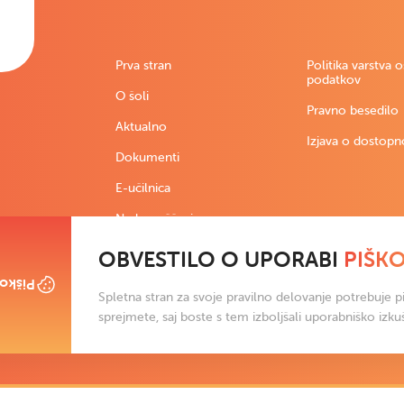
Prva stran
Politika varstva 
podatkov
O šoli
Pravno besedilo
Aktualno
Izjava o dostopn
Dokumenti
E-učilnica
Nadomeščanja
OBVESTILO O UPORABI
PIŠK
škotki
Spletna stran za svoje pravilno delovanje potrebuje pi
sprejmete, saj boste s tem izboljšali uporabniško izku