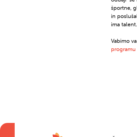
športne, g
in posluša
ima talent.
Vabimo vas
programu 