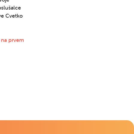
Išči
oslušalce
tve Cvetko
 na prvem