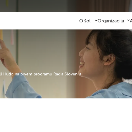
O šoli
Organizacija
Predstavitev šole
Obvezni program
Kontaktni podatki
Razširjeni progra
Z
Zaposleni
Sodelovanje s star
F
Organizacija dela
Šolski prevozi
V
Varna šolska pot
Šolska prehrana
Knjižnica
Plačilo storitev
Katalog informacij javnega z
Osnovnošolsko iz
daji Hudo na prvem programu Radia Slovenija
Koristne informacije
Publikacija
Oddaja prostorov
Svetovalna služba
Zobna ambulanta
Šolski sklad
Tekmovanja