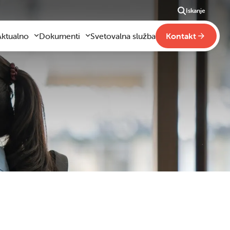
Iskanje
Aktualno
Dokumenti
Svetovalna služba
Kontakt
Aktualno
Obrazci za vloge
m
godilo se je
Pravilniki šole
ši
otogalerija slik
Drugi pravilniki
ideo vsebine
načaja
obraževanje na domu