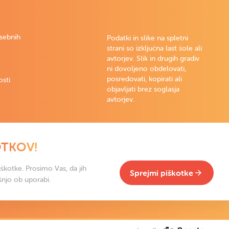
osebnih
Podatki in slike na spletni
strani so izključna last šole ali
avtorjev. Slik in drugih gradiv
ni dovoljeno obdelovati,
posredovati, kopirati ali
osti
objavljati brez soglasja
avtorjev.
OTKOV!
škotke. Prosimo Vas, da jih
Sprejmi piškotke
šnjo ob uporabi.