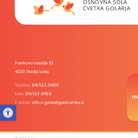
Frankovo naselje 51
4220 Škofja Loka
Telefon:
04/513-0400
Faks:
04/513-0410
Pi
E-pošta:
info.c-golar@guest.arnes.si
Open toolbar