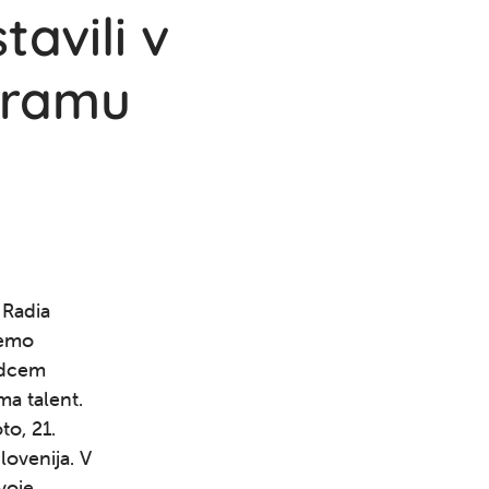
avili v
gramu
 Radia
 temo
vadcem
ma talent.
to, 21.
lovenija. V
voje