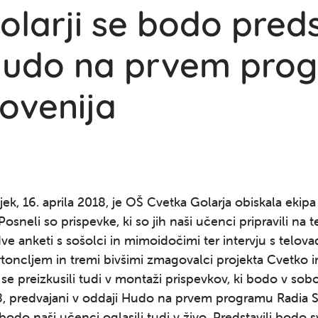
larji se bodo predst
Hudo na prvem pro
ovenija
ek, 16. aprila 2018, je OŠ Cvetka Golarja obiskala ekipa
Posneli so prispevke, ki so jih naši učenci pripravili na
dve anketi s sošolci in mimoidočimi ter intervju s telo
oncljem in tremi bivšimi zmagovalci projekta Cvetko i
se preizkusili tudi v montaži prispevkov, ki bodo v sobo
8, predvajani v oddaji Hudo na prvem programu Radia S
bodo naši učenci oglasili tudi v živo. Predstavili bodo s